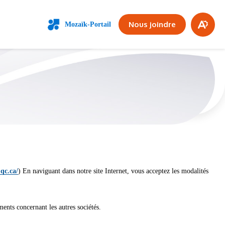
 6 février 2026
VIE SCOLAIRE
Fe
Nous joindre
Mozaïk-Portail
Ouvrir
la
la
bar
barre
d'access
d'a
qc.ca/
) En naviguant dans notre site Internet, vous acceptez les modalités
ments concernant les autres sociétés.