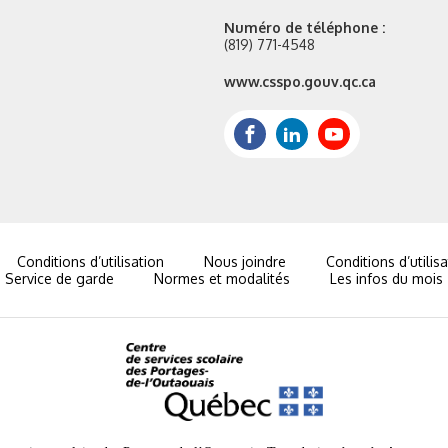
Numéro de téléphone :
(819) 771-4548
Site
www.csspo.gouv.qc.ca
web
:
Facebook
LinkedIn
Youtube
Conditions d’utilisation
Nous joindre
Conditions d’utilis
Service de garde
Normes et modalités
Les infos du mois