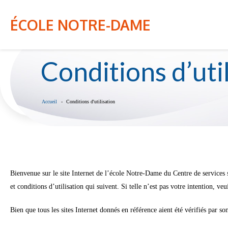
La période officielle d'inscriptions pour les enfants de
Admissions
NOTRE ÉCOLE
INFO-PARENT
ÉCOLE NOTRE-DAME
et
inscriptions
2026-
27
Conditions d’uti
Accueil
Conditions d'utilisation
Bienvenue sur le site Internet de l’école Notre-Dame du Centre de services
et conditions d’utilisation qui suivent. Si telle n’est pas votre intention, veui
Bien que tous les sites Internet donnés en référence aient été vérifiés par 