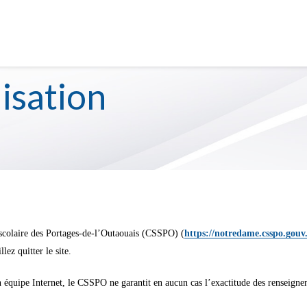
 4 et 5 ans au préscolaire se tiendra du 22 janvier 2026 au
S
SERVICE DE GARDE
lisation
 scolaire des Portages-de-l’Outaouais (CSSPO) (
https://notredame.csspo.gouv.
llez quitter le site.
son équipe Internet, le CSSPO ne garantit en aucun cas l’exactitude des renseigne